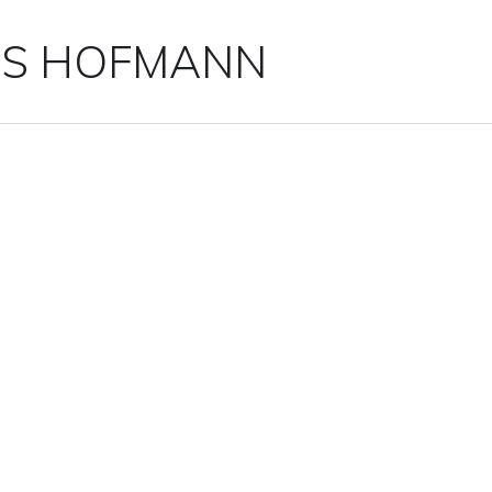
IS HOFMANN
DS-2 ()