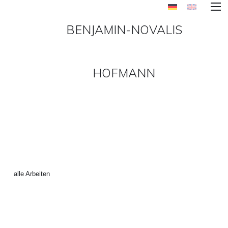
BENJAMIN-NOVALIS
HOFMANN
MAKE_AMER_GREAT_AGAIN
9 ()
←
alle Arbeiten